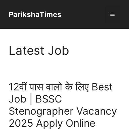
Skip
to
ParikshaTimes
Menu
content
Latest Job
12वीं पास वालो के लिए Best
Job | BSSC
Stenographer Vacancy
2025 Apply Online