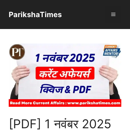
Skip
to
ParikshaTimes
Menu
content
[PDF] 1 नवंबर 2025