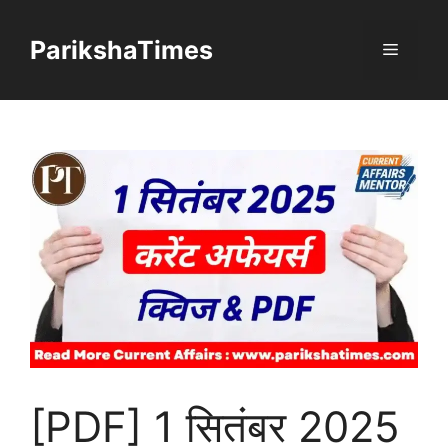
Skip
to
ParikshaTimes
Menu
content
[PDF] 1 सितंबर 2025