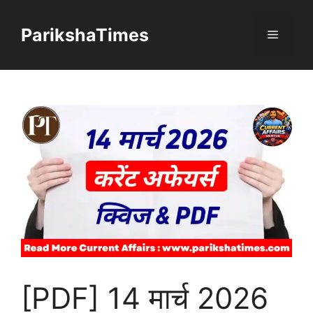
Skip
to
ParikshaTimes
Menu
content
[PDF] 14 मार्च 2026