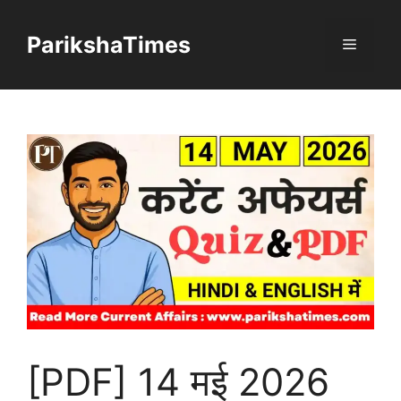
Skip
to
ParikshaTimes
Menu
content
[PDF] 14 मई 2026