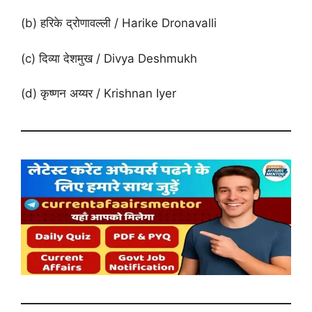
(b) हरिके द्रोणावल्ली / Harike Dronavalli
(c) दिव्या देशमुख / Divya Deshmukh
(d) कृष्णन अय्यर / Krishnan Iyer