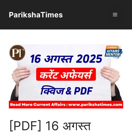
Skip
to
ParikshaTimes
Menu
content
[PDF] 16 अगस्त