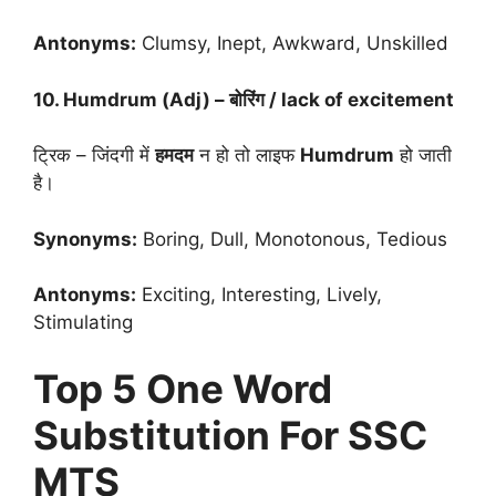
Antonyms:
Clumsy, Inept, Awkward, Unskilled
10. Humdrum (Adj) – बोरिंग / lack of excitement
ट्रिक – जिंदगी में
हमदम
न हो तो लाइफ
Humdrum
हो जाती
है।
Synonyms:
Boring, Dull, Monotonous, Tedious
Antonyms:
Exciting, Interesting, Lively,
Stimulating
Top 5 One Word
Substitution For SSC
MTS