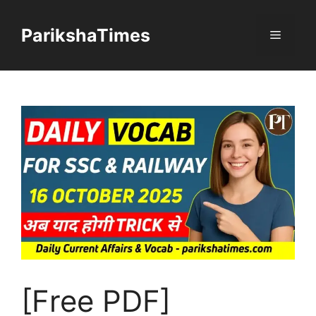
Skip
to
ParikshaTimes
Menu
content
[Free PDF]