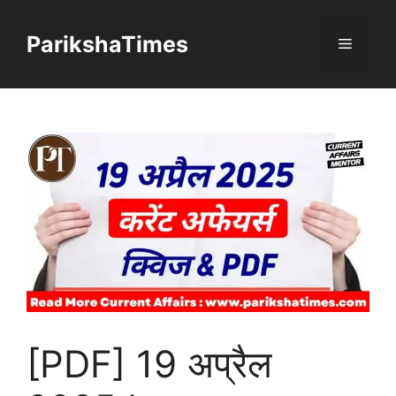
Skip
to
ParikshaTimes
Menu
content
[PDF] 19 अप्रैल