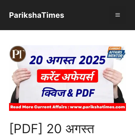
Skip
to
ParikshaTimes
Menu
content
[PDF] 20 अगस्त