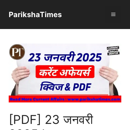
Skip
to
ParikshaTimes
Menu
content
[PDF] 23 जनवरी