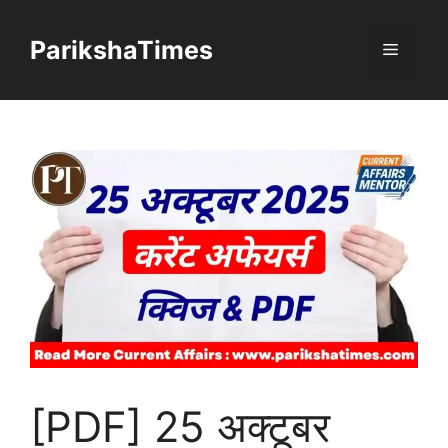
Skip
to
ParikshaTimes
Menu
content
[PDF] 25 अक्टूबर