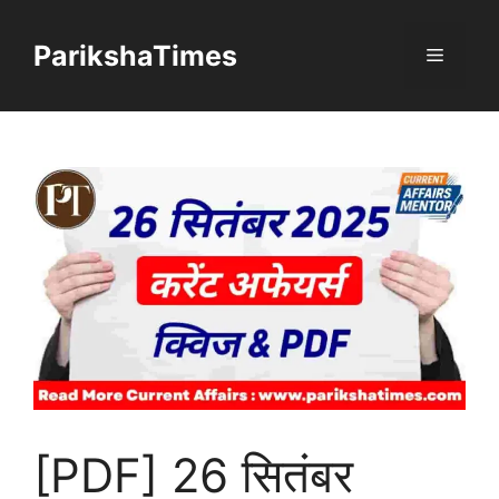
Skip
to
ParikshaTimes
Menu
content
[PDF] 26 सितंबर