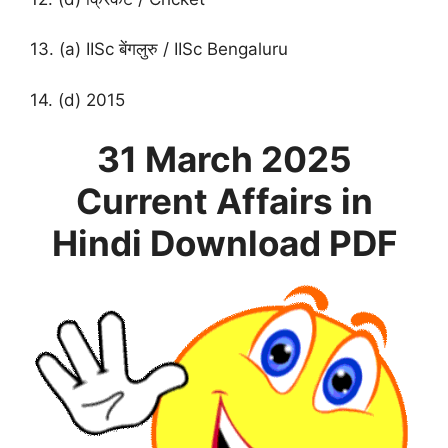
13. (a) IISc बेंगलुरु / IISc Bengaluru
14. (d) 2015
31 March
2025
Current Affairs in
Hindi
Download PDF