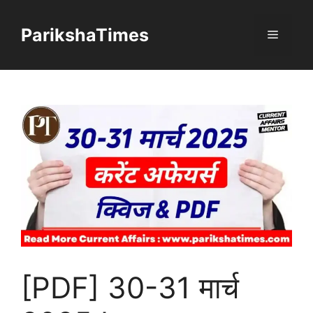
Skip
to
ParikshaTimes
Menu
content
[PDF] 30-31 मार्च