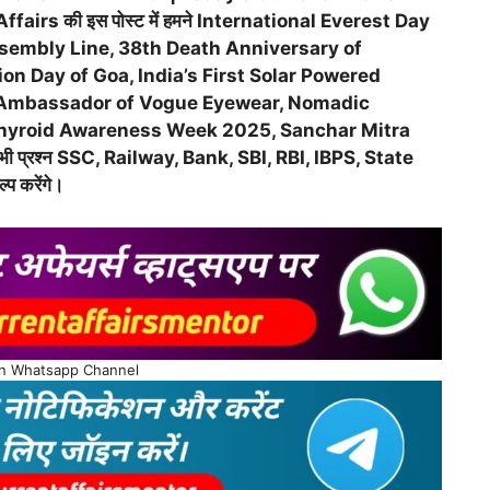
Affairs की इस पोस्ट में हमने International Everest Day
Assembly Line, 38th Death Anniversary of
n Day of Goa, India’s First Solar Powered
and Ambassador of Vogue Eyewear, Nomadic
 Thyroid Awareness Week 2025, Sanchar Mitra
ये सभी प्रश्न SSC, Railway, Bank, SBI, RBI, IBPS, State
 करेंगे।
on Whatsapp Channel