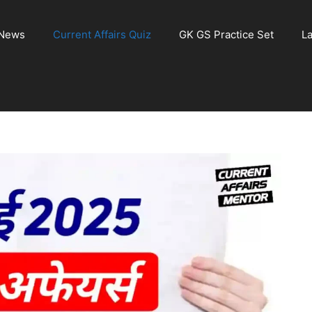
 News
Current Affairs Quiz
GK GS Practice Set
La