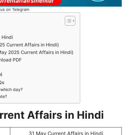
 us on Telegram
 Hindi
2025 Current Affairs in Hindi)
 (31 May 2025 Current Affairs in Hindi)
wnload PDF
्ष
Qs
n which day?
ate?
ent Affairs in Hindi
31 May Current Affairs in Hindi