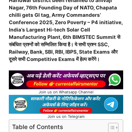
Haridwar district been renamed to Shivaji
Nagar, 76th Founding Day of NATO, Chapata
chilli gets GI tag, Army Commanders’
Conference 2025, Zero Poverty – P4 initiative,
India’s Largest Hi-tech Solar Cell
Manufacturing Plant, 6th BIMSTEC Summit से
संबंधित प्रश्नों को सम्मिलित किया है। ये सभी प्रश्न SSC,
Railway, Bank, SBI, RBI, IBPS, State Exams और
दूसरे सभी Competitive Exams में हेल्प करेंगे।
Join us on Whatsapp Channel
Join us on Telegram
Table of Contents