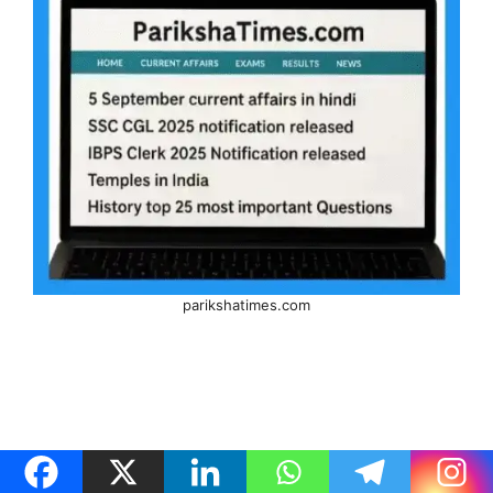
parikshatimes.com
© 2026 ParikshaTimes
• Built with
GeneratePress