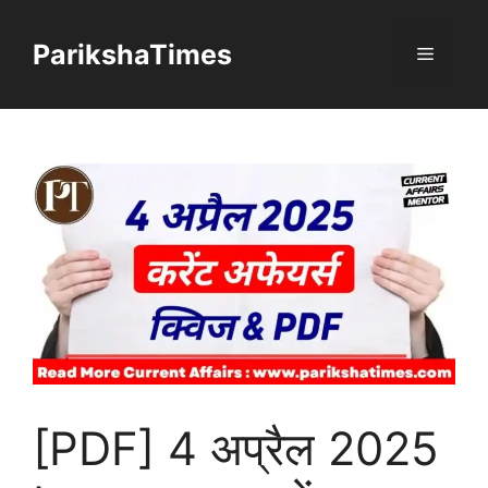
Skip
to
ParikshaTimes
Menu
content
[PDF] 4 अप्रैल 2025