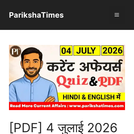
Skip
to
ParikshaTimes
Menu
content
[PDF] 4 जुलाई 2026