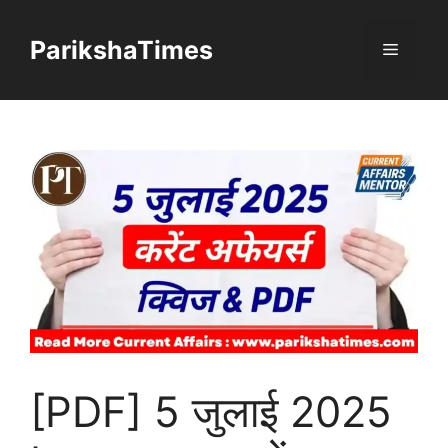
Skip
to
ParikshaTimes
Menu
content
[PDF] 5 जुलाई 2025