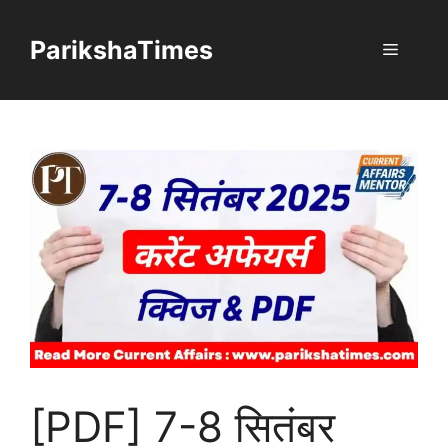
Skip
to
ParikshaTimes
Menu
content
[PDF] 7-8 सितंबर