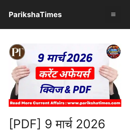
Skip
to
ParikshaTimes
Menu
content
[PDF] 9 मार्च 2026