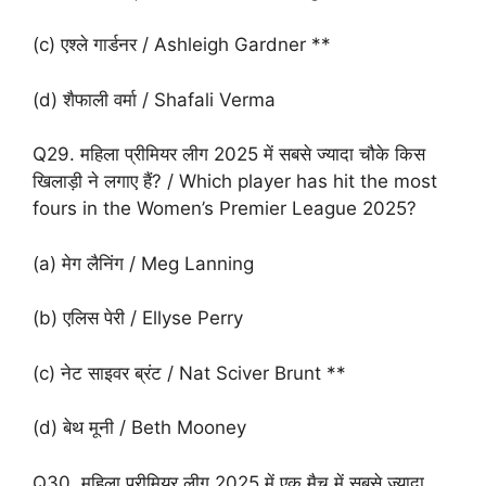
(c) एश्ले गार्डनर / Ashleigh Gardner **
(d) शैफाली वर्मा / Shafali Verma
Q29. महिला प्रीमियर लीग 2025 में सबसे ज्यादा चौके किस
खिलाड़ी ने लगाए हैं? / Which player has hit the most
fours in the Women’s Premier League 2025?
(a) मेग लैनिंग / Meg Lanning
(b) एलिस पेरी / Ellyse Perry
(c) नेट साइवर ब्रंट / Nat Sciver Brunt **
(d) बेथ मूनी / Beth Mooney
Q30. महिला प्रीमियर लीग 2025 में एक मैच में सबसे ज्यादा