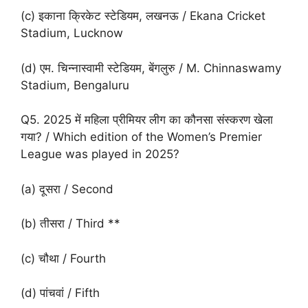
(c) इकाना क्रिकेट स्टेडियम, लखनऊ / Ekana Cricket
Stadium, Lucknow
(d) एम. चिन्नास्वामी स्टेडियम, बेंगलुरु / M. Chinnaswamy
Stadium, Bengaluru
Q5. 2025 में महिला प्रीमियर लीग का कौनसा संस्करण खेला
गया? / Which edition of the Women’s Premier
League was played in 2025?
(a) दूसरा / Second
(b) तीसरा / Third **
(c) चौथा / Fourth
(d) पांचवां / Fifth