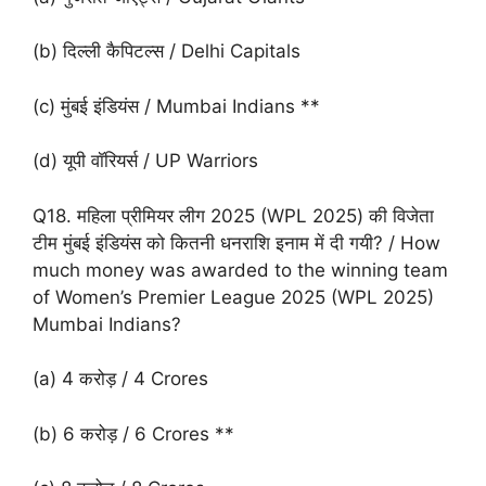
(b) दिल्ली कैपिटल्स / Delhi Capitals
(c) मुंबई इंडियंस / Mumbai Indians **
(d) यूपी वॉरियर्स / UP Warriors
Q18. महिला प्रीमियर लीग 2025 (WPL 2025) की विजेता
टीम मुंबई इंडियंस को कितनी धनराशि इनाम में दी गयी? / How
much money was awarded to the winning team
of Women’s Premier League 2025 (WPL 2025)
Mumbai Indians?
(a) 4 करोड़ / 4 Crores
(b) 6 करोड़ / 6 Crores **