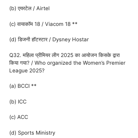
(b) एयरटेल / Airtel
(c) वायाकॉम 18 / Viacom 18 **
(d) डिजनी हॉटस्टार / Dysney Hostar
Q32. महिला प्रीमियर लीग 2025 का आयोजन किसके द्वारा
किया गया? / Who organized the Women’s Premier
League 2025?
(a) BCCI **
(b) ICC
(c) ACC
(d) Sports Ministry