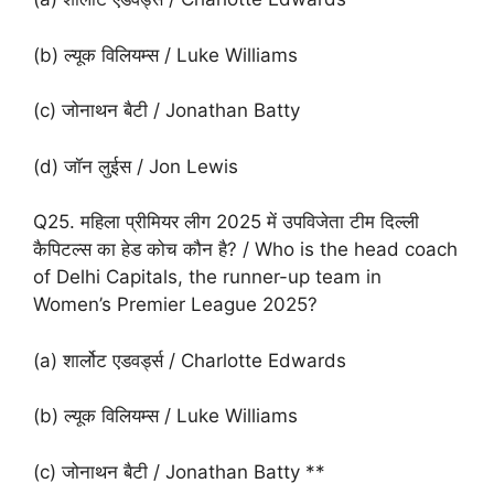
(b) ल्यूक विलियम्स / Luke Williams
(c) जोनाथन बैटी / Jonathan Batty
(d) जॉन लुईस / Jon Lewis
Q25. महिला प्रीमियर लीग 2025 में उपविजेता टीम दिल्ली
कैपिटल्स का हेड कोच कौन है? / Who is the head coach
of Delhi Capitals, the runner-up team in
Women’s Premier League 2025?
(a) शार्लोट एडवर्ड्स / Charlotte Edwards
(b) ल्यूक विलियम्स / Luke Williams
(c) जोनाथन बैटी / Jonathan Batty **