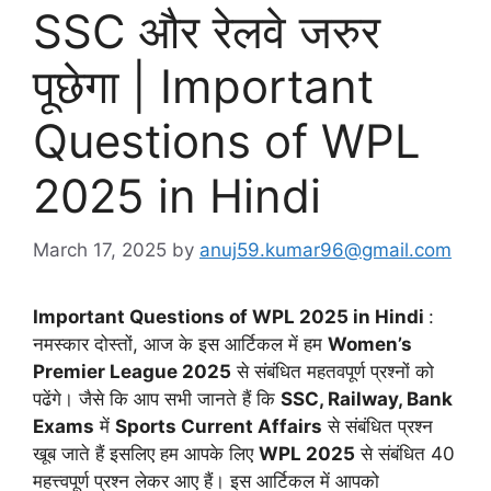
SSC और रेलवे जरुर
पूछेगा | Important
Questions of WPL
2025 in Hindi
March 17, 2025
by
anuj59.kumar96@gmail.com
Important Questions of WPL 2025 in Hindi
:
नमस्कार दोस्तों, आज के इस आर्टिकल में हम
Women’s
Premier League 2025
से संबंधित महतवपूर्ण प्रश्नों को
पढेंगे। जैसे कि आप सभी जानते हैं कि
SSC, Railway, Bank
Exams
में
Sports Current Affairs
से संबंधित प्रश्न
खूब जाते हैं इसलिए हम आपके लिए
WPL 2025
से संबंधित 40
महत्त्वपूर्ण प्रश्न लेकर आए हैं। इस आर्टिकल में आपको