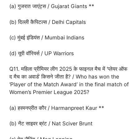
(a) गुजरात जाएंट्स / Gujarat Giants **
(b) दिल्ली कैपिटल्स / Delhi Capitals
(c) मुंबई इंडियंस / Mumbai Indians
(d) यूपी वॉरियर्स / UP Warriors
Q11. महिला प्रीमियर लीग 2025 के फाइनल मैच में ‘प्लेयर ऑफ
द मैच का अवार्ड’ किसने जीता है? / Who has won the
‘Player of the Match Award’ in the final match of
Women’s Premier League 2025?
(a) हरमनप्रीत कौर / Harmanpreet Kaur **
(b) नैट साइवर ब्रंट / Nat Sciver Brunt