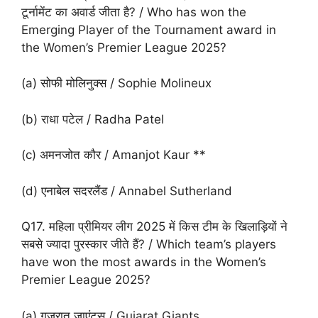
टूर्नामेंट का अवार्ड जीता है? / Who has won the
Emerging Player of the Tournament award in
the Women’s Premier League 2025?
(a) सोफी मोलिनुक्स / Sophie Molineux
(b) राधा पटेल / Radha Patel
(c) अमनजोत कौर / Amanjot Kaur **
(d) एनाबेल सदरलैंड / Annabel Sutherland
Q17. महिला प्रीमियर लीग 2025 में किस टीम के खिलाड़ियों ने
सबसे ज्यादा पुरस्कार जीते हैं? / Which team’s players
have won the most awards in the Women’s
Premier League 2025?
(a) गुजरात जाएंट्स / Gujarat Giants