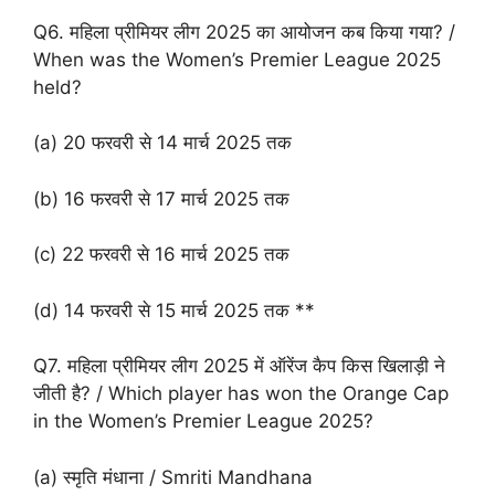
Q6. महिला प्रीमियर लीग 2025 का आयोजन कब किया गया? /
When was the Women’s Premier League 2025
held?
(a) 20 फरवरी से 14 मार्च 2025 तक
(b) 16 फरवरी से 17 मार्च 2025 तक
(c) 22 फरवरी से 16 मार्च 2025 तक
(d) 14 फरवरी से 15 मार्च 2025 तक **
Q7. महिला प्रीमियर लीग 2025 में ऑरेंज कैप किस खिलाड़ी ने
जीती है? / Which player has won the Orange Cap
in the Women’s Premier League 2025?
(a) स्मृति मंधाना / Smriti Mandhana