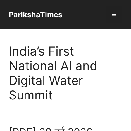
Skip
to
ParikshaTimes
Menu
content
India’s First
National AI and
Digital Water
Summit