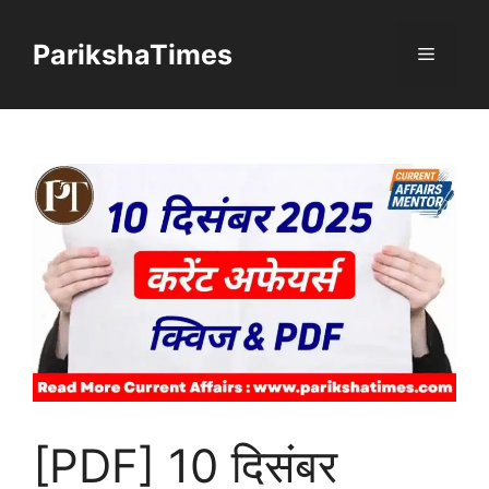
Skip
to
ParikshaTimes
Menu
content
[PDF] 10 दिसंबर