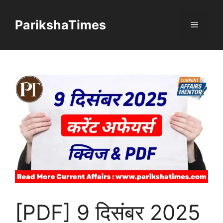
Skip
to
ParikshaTimes
Menu
content
[PDF] 9 दिसंबर 2025