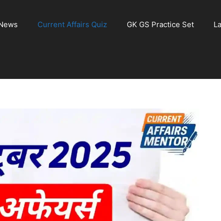
 News
Current Affairs Quiz
GK GS Practice Set
La