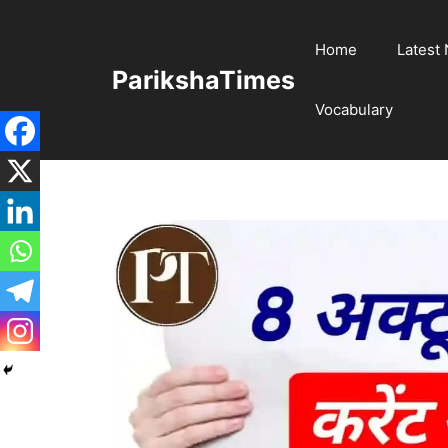
Skip
to
Home
Latest
content
ParikshaTimes
Vocabulary