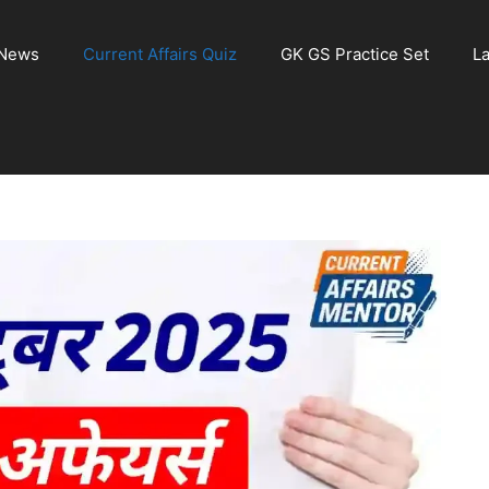
 News
Current Affairs Quiz
GK GS Practice Set
La