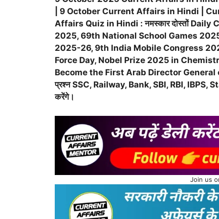
|
9 October
Current Affairs in Hindi | Cu
Affairs Quiz in Hindi : नमस्कार दोस्तों Daily 
2025, 69th National School Games 2025
2025-26, 9th India Mobile Congress 2025, 
Force Day, Nobel Prize 2025 in Chemist
Become the First Arab Director Genera
प्रश्न SSC, Railway, Bank, SBI, RBI, IBPS, S
करेंगे।
Join us 