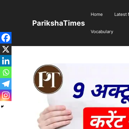
Skip
to
Home
Latest
content
ParikshaTimes
Vocabulary