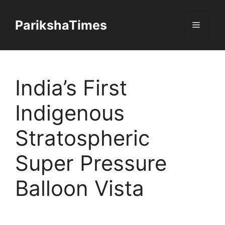
Skip
to
ParikshaTimes
Menu
content
India’s First
Indigenous
Stratospheric
Super Pressure
Balloon Vista