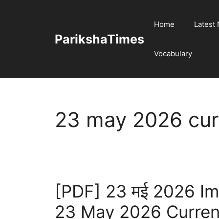
Skip
to
Home
Latest
content
ParikshaTimes
Vocabulary
23 may 2026 curr
[PDF] 23 मई 2026 Impor
23 May 2026 Current 