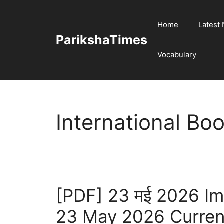
Skip
to
Home
Latest
content
ParikshaTimes
Vocabulary
International Bo
[PDF] 23 मई 2026 Impor
23 May 2026 Current 