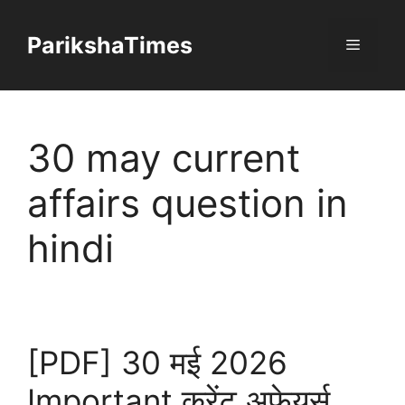
Skip
to
ParikshaTimes
Menu
content
30 may current
affairs question in
hindi
[PDF] 30 मई 2026
Important करेंट अफेयर्स