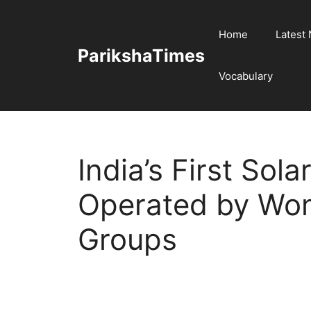
Skip
to
Home
Latest
content
ParikshaTimes
Vocabulary
India’s First Sol
Operated by Wom
Groups