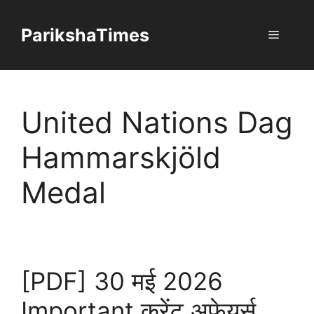
Skip
to
ParikshaTimes
Menu
content
United Nations Dag
Hammarskjöld
Medal
[PDF] 30 मई 2026
Important करेंट अफेयर्स