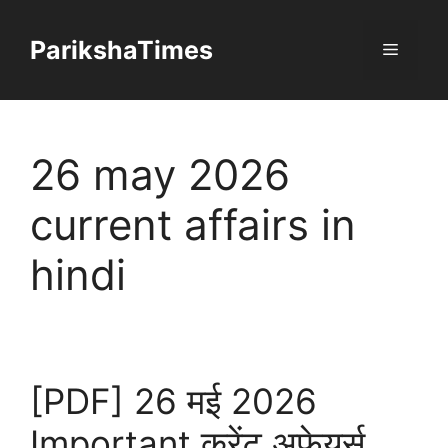
Skip
to
ParikshaTimes
Menu
content
26 may 2026
current affairs in
hindi
[PDF] 26 मई 2026
Important करेंट अफेयर्स