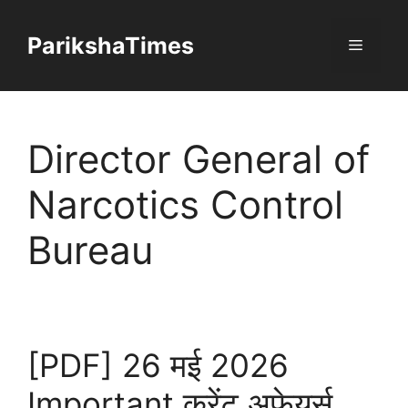
Skip
to
ParikshaTimes
Menu
content
Director General of
Narcotics Control
Bureau
[PDF] 26 मई 2026
Important करेंट अफेयर्स