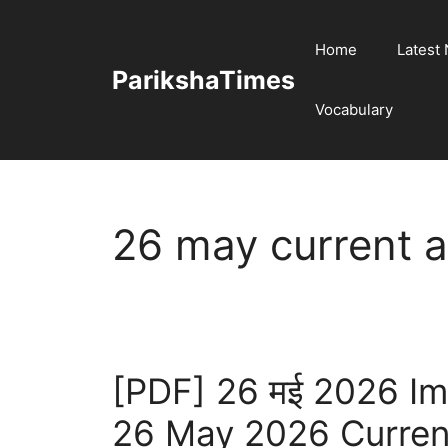
Skip
to
Home
Latest
content
ParikshaTimes
Vocabulary
26 may current af
[PDF] 26 मई 2026 Impor
26 May 2026 Current 