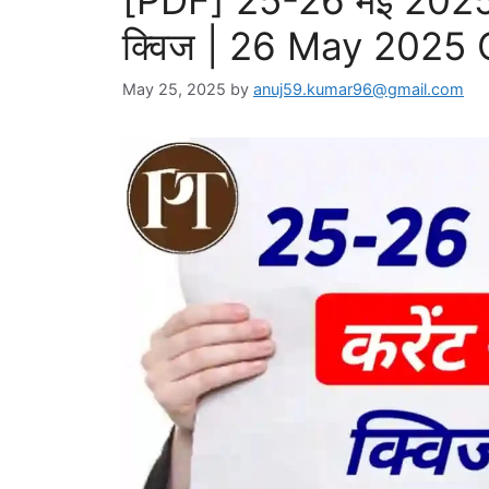
[PDF] 25-26 मई 2025 I
क्विज | 26 May 2025 C
May 25, 2025
by
anuj59.kumar96@gmail.com