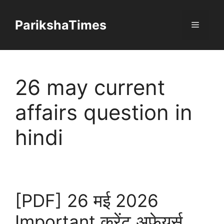
Skip
to
ParikshaTimes
Menu
content
26 may current
affairs question in
hindi
[PDF] 26 मई 2026
Important करेंट अफेयर्स