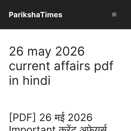
Skip
to
ParikshaTimes
Menu
content
26 may 2026
current affairs pdf
in hindi
[PDF] 26 मई 2026
Important करेंट अफेयर्स